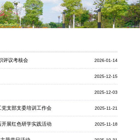
职评议考核会
2026-01-14
2025-12-15
2025-12-03
员工党支部支委培训工作会
2025-11-21
黄石开展红色研学实践活动
2025-11-18
建主题党日活动