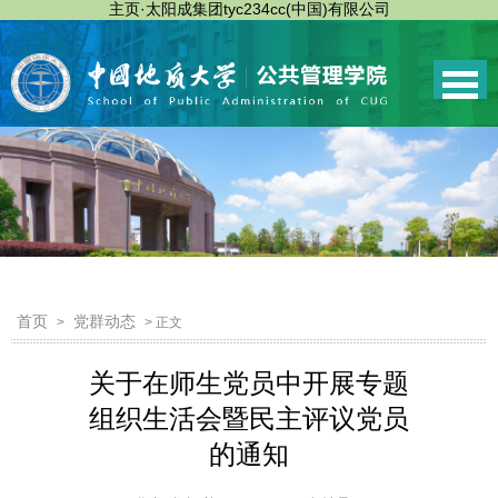
主页·太阳成集团tyc234cc(中国)有限公司
首页
党群动态
>
> 正文
关于在师生党员中开展专题
组织生活会暨民主评议党员
的通知