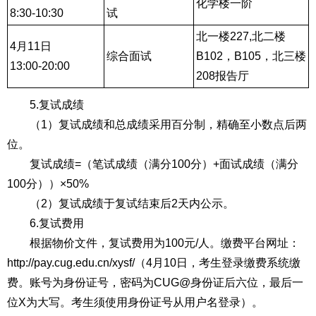
化学楼一阶
8:30-10:30
试
北一楼227,北二楼
4月11日
综合面试
B102，B105，北三楼
13:00-20:00
208报告厅
5.复试成绩
（1）复试成绩和总成绩采用百分制，精确至小数点后两
位。
复试成绩=（笔试成绩（满分100分）+面试成绩（满分
100分））×50%
（2）复试成绩于复试结束后2天内公示。
6.复试费用
根据物价文件，复试费用为100元/人。缴费平台网址：
http://pay.cug.edu.cn/xysf/（4月10日，考生登录缴费系统缴
费。账号为身份证号，密码为CUG@身份证后六位，最后一
位X为大写。考生须使用身份证号从用户名登录）。