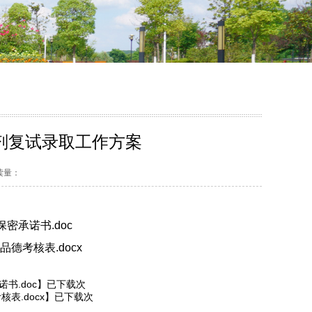
调剂复试录取工作方案
阅读量：
密承诺书.doc
德考核表.docx
书.doc
】已下载
次
表.docx
】已下载
次