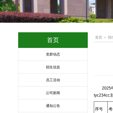
首页
招
>
首页
党群动态
招生信息
员工活动
202
公司新闻
tyc234
通知公告
序号
考