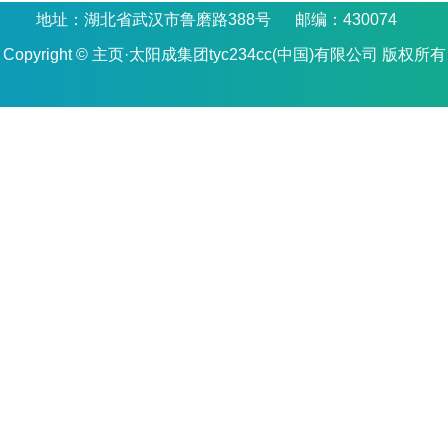
地址：湖北省武汉市鲁磨路388号 邮编：430074
Copyright © 主页·太阳成集团tyc234cc(中国)有限公司 版权所有