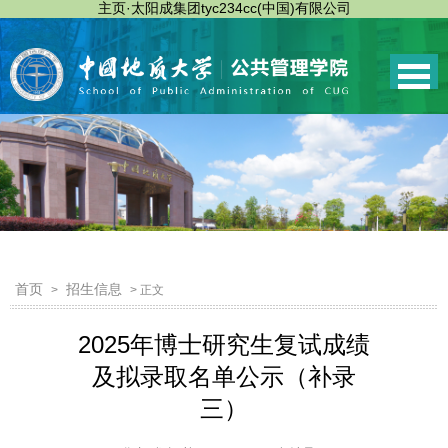
主页·太阳成集团tyc234cc(中国)有限公司
首页
招生信息
>
> 正文
2025年博士研究生复试成绩
及拟录取名单公示（补录
三）