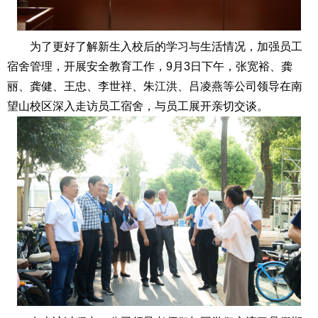
为了更好了解新生入校后的学习与生活情况，加强员工
宿舍管理，开展安全教育工作，9月3日下午，张宽裕、龚
丽、龚健、王忠、李世祥、朱江洪、吕凌燕等公司领导在南
望山校区深入走访员工宿舍，与员工展开亲切交谈。