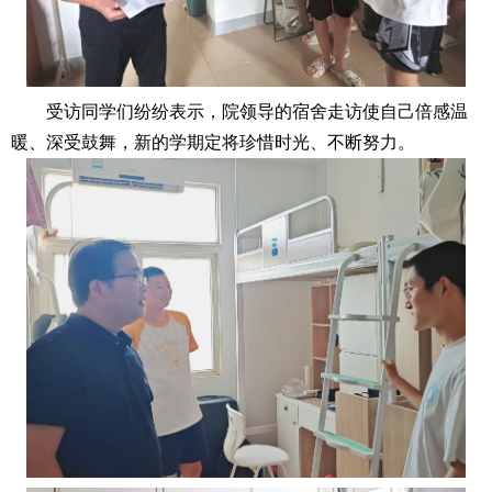
受访同学们纷纷表示，院领导的宿舍走访使自己倍感温
暖、深受鼓舞，新的学期定将珍惜时光、不断努力。