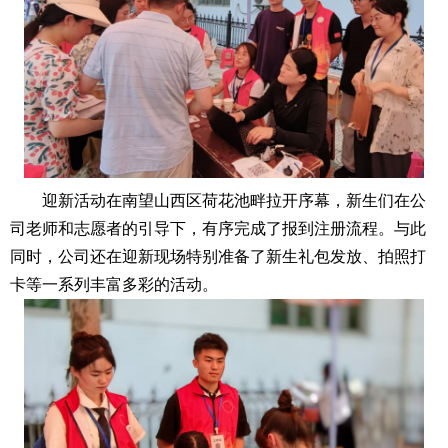
迎新活动在南望山西区荷花池畔拉开序幕，新生们在公
司老师和志愿者的引导下，有序完成了报到注册流程。与此
同时，公司还在迎新现场特别准备了新生礼包发放、拍照打
卡等一系列丰富多彩的活动。