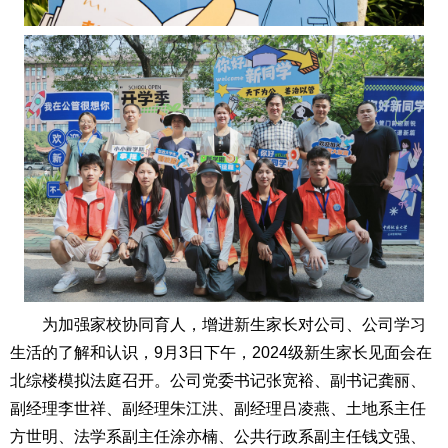
为加强家校协同育人，增进新生家长对公司、公司学习
生活的了解和认识，9月3日下午，2024级新生家长见面会在
北综楼模拟法庭召开。
公司党委书记张宽裕、副书记龚丽、
副经理李世祥、副经理朱江洪、副经理吕凌燕、土地系主任
方世明、法学系副主任涂亦楠、公共行政系副主任钱文强、