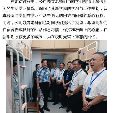
在走访过程中，公司领导老师们与同学们交流了暑假期
间的生活学习情况，询问了其新学期的学习与工作规划，认
真聆听同学们在学习生活中遇见的困难与问题并悉心解答。
同时，公司领导老师们也对同学们提出了期望，希望同学们
在宿舍养成良好的生活作息习惯，保持积极向上的心态，在
新学期收获更多的成果，为在校时光留下难忘的回忆。