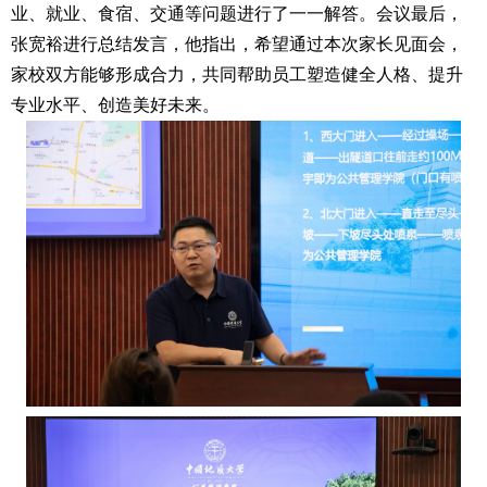
业、就业、食宿、交通等问题进行了一一解答。会议最后，
张宽裕进行总结发言，他指出，希望通过本次家长见面会，
家校双方能够形成合力，共同帮助员工塑造健全人格、提升
专业水平、创造美好未来。