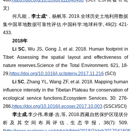
文)
何凡能，
李士成
*，杨帆等. 2019.全球历史土地利用数据
集中国草地数据可靠性评估.中国科学:地球科学, 49(2): 421-
433.
2018年
Li SC
, Wu JS, Gong J, et al. 2018. Human footprint in
Tibet: Assessing the spatial layout and effectiveness of
nature reserves.
Science of the Total Environment
. 621, 18-
29.
https://doi.org/10.1016/j.scitotenv.2017.11.216
(SCI)
Li SC
, Zhang YL, Wang ZF, et al. 2018. Mapping human
influence intensity in the Tibetan Plateau for conservation of
ecological service functions.
Ecosystem Services
. 30: 276-
286.
https://doi.org/10.1016/j.ecoser.2017.10.003
(SSCI/SCI)
李士成
,李少伟,希娜·吉,等, 2018.西藏自然保护区现状分
析及其空间布局评估.生态学报, 38(7): 509.
(
http://www.ecologica.cn/stxb/ch/html/2018/7/stxb201704160