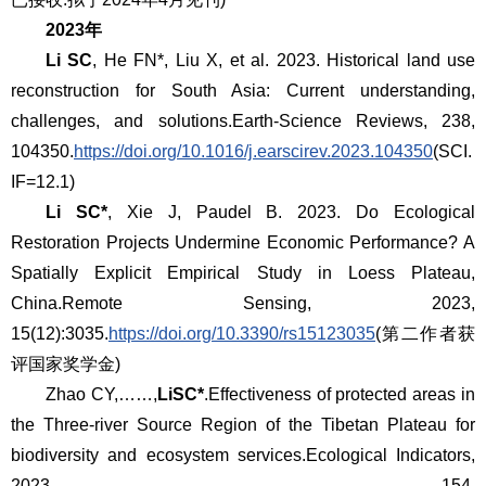
2023年
Li SC
, He FN*, Liu X, et al. 2023. Historical land use
reconstruction for South Asia: Current understanding,
challenges, and solutions.
Earth-Science Reviews
, 238,
104350.
https://doi.org/10.1016/j.earscirev.2023.104350
(SCI.
IF=12.1)
Li SC*
, Xie J, Paudel B. 2023. Do Ecological
Restoration Projects Undermine Economic Performance? A
Spatially Explicit Empirical Study in Loess Plateau,
China.
Remote Sensing
, 2023,
15(12):3035.
https://doi.org/10.3390/rs15123035
(第二作者获
评国家奖学金)
Zhao CY,……,
LiSC*
.Effectiveness of protected areas in
the Three-river Source Region of the Tibetan Plateau for
biodiversity and ecosystem services.
Ecological Indicators
,
2023, 154,