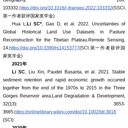
103332.
https://doi.org/10.1016/j.jtrangeo.2022.103332
(SSCI.
第一作者获评国家奖学金)
Hua L,
Li SC*
, Gao D, et al. 2022. Uncertainties of
Global Historical Land Use Datasets in Pasture
Reconstruction for the Tibetan Plateau.
Remote Sensing
,
14.
https://doi.org/10.3390/rs14153777
(SCI.第一作者获评国
家奖学金)
2021年
Li SC
, Liu Xin, Paudel Basanta, et al. 2021. Stable
sediment retention and rapid economic growth occurred
together from the end of the 1970s to 2015 in the Three
Gorges Reservoir area.
Land Degradation & Development
,
32(13): 3653-
3665.
https://onlinelibrary.wiley.com/doi/10.1002/ldr.3818
(SCI)
2020年