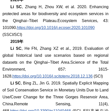
Li SC
, Zhang H, Zhou XW, et al. 2020. Enhancing
protected areas for biodiversity and ecosystem services in
the Qinghai–Tibet Plateau.
Ecosystem Services
, 43:
101090.
https://doi.org/10.1016/j.ecoser.2020.101090
(SSCI/SCI)
2019年
Li SC
, He FN, Zhang XZ et al., 2019. Evaluation of
global historical land use scenarios based on regional
datasets on the Qinghai–Tibet Area.
Science of the Total
Environment
, 657: 1615-
1628.
https://doi.org/10.1016/j.scitotenv.2018.12.136
(SCI)
Li SC
, Bing ZL, Jin G. 2019. Spatially Explicit Mapping
of Soil Conservation Service in Monetary Units Due to Land
Use/Cover Change for the Three Gorges Reservoir Area,
China.
Remote Sensing
, 11(4),
468.
https://doi.org/10.3390/rs11040468
(SCI. ESI高被引论