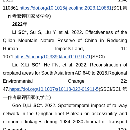
110861.
https://doi.org/10.1016/j.ecolind.2023.110861
(SCI.第
一作者获评国家奖学金)
2022年
Li SC*
, Su S, Liu Y, et al. 2022. Effectiveness of the
Qilian Mountain Nature Reserve of China in Reducing
Human Impacts.
Land
, 11:
1071.
https://doi.org/10.3390/land11071071
(SSCI)
Liu X,
Li SC*
, He FN, et al. 2022. Reconstruction of
cropland areas for South Asia from AD 640 to 2016.
Regional
Environmental Change
, 22:
47.
https://doi.org/10.1007/s10113-022-01911-5
(SSCI/SCI.第
一作者获评国家奖学金)
Gao D,
Li SC*
. 2022. Spatiotemporal impact of railway
network in the Qinghai-Tibet Plateau on accessibility and
economic linkages during 1984–2030.
Journal of Transport
Geography
, 100: