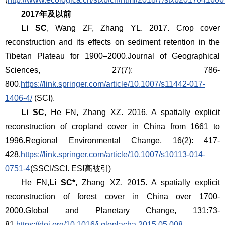
2017年及以前
Li SC
, Wang ZF, Zhang YL. 2017. Crop cover
reconstruction and its effects on sediment retention in the
Tibetan Plateau for 1900–2000.
Journal of Geographical
Sciences
, 27(7): 786-
800.
https://link.springer.com/article/10.1007/s11442-017-
1406-4/
(SCI).
Li SC
, He FN, Zhang XZ. 2016. A spatially explicit
reconstruction of cropland cover in China from 1661 to
1996.
Regional Environmental Change
, 16(2): 417-
428.
https://link.springer.com/article/10.1007/s10113-014-
0751-4
(SSCI/SCI. ESI高被引)
He FN,
Li SC*
, Zhang XZ. 2015. A spatially explicit
reconstruction of forest cover in China over 1700-
2000.
Global and Planetary Change
, 131:73-
81.
https://doi.org/10.1016/j.gloplacha.2015.05.008