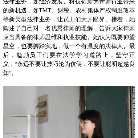
法律业务，如经济发展、科技创新为律师行业带来
的新机遇，如TMT、财税、农村集体产权制度改革
等新类型法律业务，让员工们大开眼界。接着，她
阐述了自己对一名优秀律师的理解，告诉大家律师
应当具备的律师思维和执业技能。她认为既要仰望
星空，也要脚踏实地，做一个有温度的法律人。最
后，勉励员工们要在法学学习道路上，坚守正
义，“永远不要让技巧沦为伎俩，不要让聪明超越良
知”。