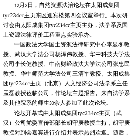
月
日，自然资源法治论坛在太阳成集团
12
2
tyc234cc主页东区迎宾楼第四会议室举行。本次研
讨会由太阳成集团tyc234cc主页主办，法学系及国
土资源法律评价工程重点实验承办。
中国政法大学国土资源法律研究中心李显冬教
授、武汉大学法公司杨泽伟教授、华中科技大学法
公司李长健教授、中南财经政法大学法公司张忠民
教授、华中师范大学法公司王清军教授、太阳成集
团tyc234cc主页（北京）人文经济公司法学系主任
孟磊教授莅临公司，作论坛主题报告。来自法学系
及其他院系的师生
余人参加了此次论坛。
30
论坛开幕式由太阳成集团tyc234cc主页（武
汉）公司党委宣传部部长胡守庚教授主持，胡守庚
教授对到会嘉宾进行介绍并表示热烈欢迎。随后，