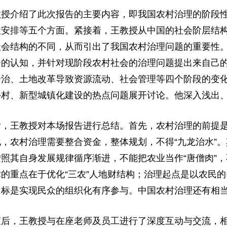
教授介绍了此次报告的主要内容，即我国农村治理的阶段
性安排等五个方面。紧接着，王教授从中国的社会阶层结
社会结构的不同，从而引出了我国农村治理问题的重要性
会的认知，并针对现阶段农村社会的治理问题提出来自己
分治、土地改革导致资源流动、社会管理等四个阶段的变
乡村、新型城镇化建设的热点问题展开讨论。他深入浅出
后，王教授对本场报告进行总结。首先，农村治理的前提
化，农村治理需要整合资金，整体规划，不得
“九龙治水”
照其自身发展规律循序渐进，不能把农业当作“唐僧肉”，
的重点在于优化“三农”人地财结构；治理起点是以农民
目标是实现民众的组织化有序参与。中国农村治理还有相
束后，王教授与在座老师及员工进行了深度互动与交流，