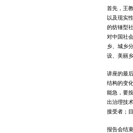
首先，王
以及现实
的纺锤型
对中国社
乡、城乡
设、美丽
讲座的最
结构的变
能急，要按
出治理技术
接受者；
报告会结