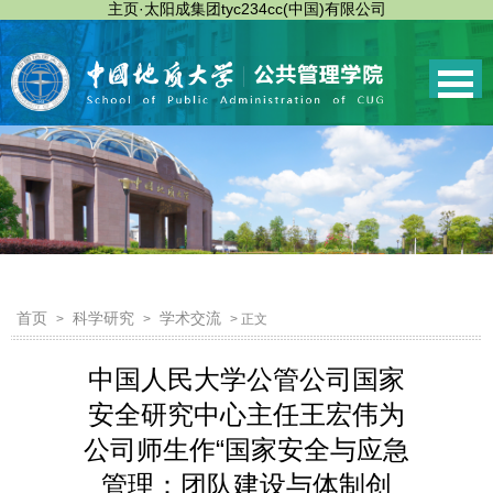
主页·太阳成集团tyc234cc(中国)有限公司
首页
科学研究
学术交流
>
>
> 正文
中国人民大学公管公司国家
安全研究中心主任王宏伟为
公司师生作“国家安全与应急
管理：团队建设与体制创