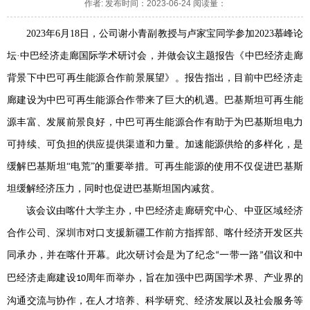
作者: 发布时间：2023-06-24 阅读量：
2023年6月18日，公司谢小青副教授与卢家宝同学参加2023慕峰论
坛·中巴经济走廊国际学术研讨会，并做会议主题报告《中巴经济走廊
背景下中巴可再生能源合作前景展望》。报告指出，目前中巴经济走
廊建设为中巴可再生能源合作带来了巨大的机遇。巴基斯坦可再生能
源丰富、发展前景良好，中巴可再生能源合作有助于为巴基斯坦电力
可持续、可负担的供应提供渠道和力量。加速能源供给的多样化，是
缓解巴基斯坦“电荒”的重要举措。可再生能源的使用不仅促进巴基斯
坦缓解经济压力，同时也促进巴基斯坦国内减贫。
该会议
由喀什大学主办，中巴经济走廊研究中心、中亚区域经济
合作公司、深圳市对口支援新疆工作前方指挥部、喀什经济开发区共
同承办
，并
在喀什开幕。此次研讨会是为了纪念
一带一路
倡议和中
“
”
巴经济走廊建设
周年而举办，旨在加强中巴两国学术界、产业界的
10
沟通交流与协作，在人才培养、科学研究、经济发展以及社会服务等