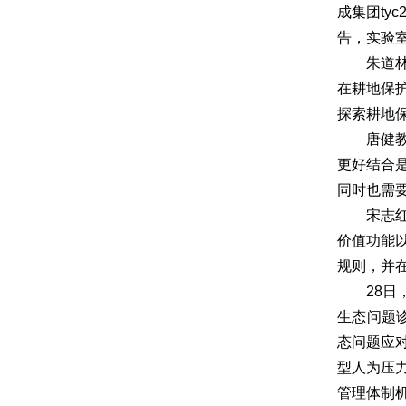
成集团ty
告，实验
朱道
在耕地保
探索耕地
唐健
更好结合
同时也需
宋志
价值功能
规则，并
28
生态问题
态问题应
型人为压
管理体制