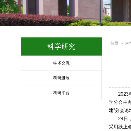
首页
科
>
科学研究
学术交流
科研进展
科研平台
20
学分会主
建”分会论
24
采用线上