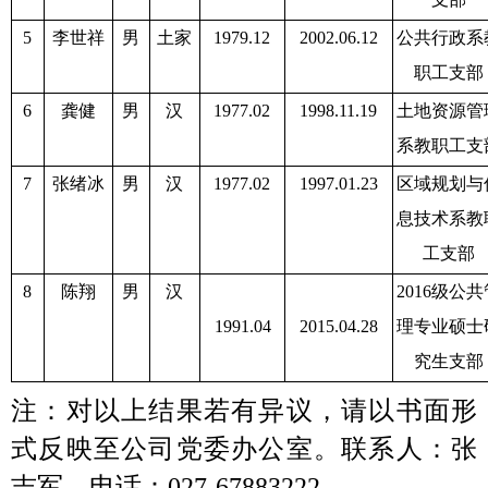
5
李世祥
男
土家
1979.12
2002.06.12
公共行政系
职工支部
6
龚健
男
汉
1977.02
1998.11.19
土地资源管
系教职工支
7
张绪冰
男
汉
1977.02
1997.01.23
区域规划与
息技术系教
工支部
8
陈翔
男
汉
2016级公共
1991
.04
2015.
0
4.28
理专业硕士
究生支部
注：对以上结果若有异议，请以书面形
式反映至公司党委办公室。联系人：张
吉军，电话：
027-67883222。