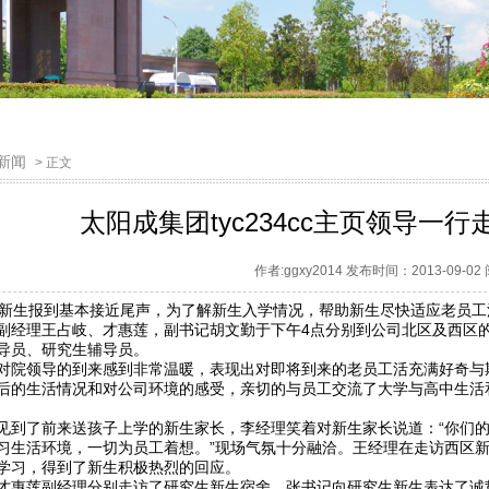
新闻
> 正文
太阳成集团tyc234cc主页领导一行
作者:ggxy2014 发布时间：2013-09-0
，新生报到基本接近尾声，为了解新生入学情况，帮助新生尽快适应老员
副经理王占岐、才惠莲，副书记胡文勤于下午4点分别到公司北区及西区
导员、研究生辅导员。
对院领导的到来感到非常温暖，表现出对即将到来的老员工活充满好奇与
后的生活情况和对公司环境的感受，亲切的与员工交流了大学与高中生活
见到了前来送孩子上学的新生家长，李经理笑着对新生家长说道：“你们
习生活环境，一切为员工着想。”现场气氛十分融洽。王经理在走访西区
学习，得到了新生积极热烈的回应。
才惠莲副经理分别走访了研究生新生宿舍。张书记向研究生新生表达了诚