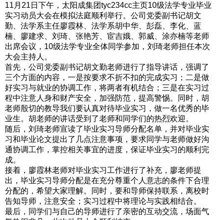
11月21日下午，太阳成集团tyc234cc主页10级法学专业毕业
实习动员大会在模拟法庭顺利举行。公司党委副书记胡文
勤、法学系主任廖霞林、法学系胡中华、彭磊、李化、蓝
楠、廖建求、刘琦、张艳芳、宦吉娥、郭威、涂亦楠等老师
出席会议，10级法学专业全体同学参加，刘琦老师担任本次
大会主持人。
首先，公司党委副书记胡文勤老师进行了指导讲话，强调了
三个方面的内容，一是按要求不折不扣的完成实习；二是做
好实习与就业的协调工作，将两者有机结合；三是在实习过
程中注意人身和财产安全，加强防范，提高警惕。同时，胡
老师殷切的教导我们要认真对待毕业实习，做一名优秀的毕
业生。胡老师的讲话受到了老师和同学们的热烈欢迎。
随后，刘琦老师宣读了毕业实习导师分配名单，并对毕业实
习和毕业论文提出了几点注意事项，要求同学与老师做好沟
通协调工作，掌控相关事宜的进度，保证毕业实习的顺利完
成。
接着，廖霞林老师对毕业实习工作进行了补充，廖老师提
出，毕业实习导师分配是在充分尊重个人意志的条件下合理
分配的，希望大家理解。同时，要和导师保持联系，离校时
告知导师，注意安全；实习过程中将理论与实践相结合。
最后，同学们与自己的导师进行了亲密的互动交流，场面气