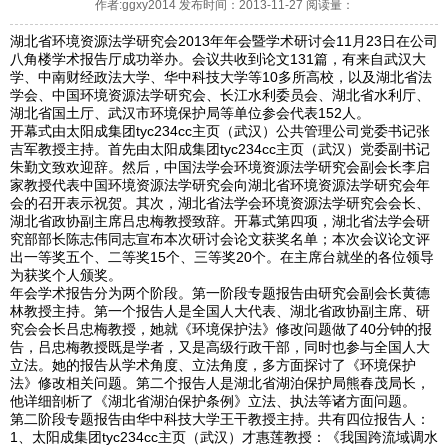
作者:ggxy2014 发布时间：2013-11-27 阅读量：
湖北省环境资源法学研究会2013年年会暨学术研讨会11月23日在公司
八角楼学术报告厅成功举办。会议共收到论文131篇，有来自武汉大
学、中南财经政法大学、华中科技大学等10多所高校，以及湖北省法
学会、中国环境资源法学研究会、长江水利委员会、湖北省水利厅、
湖北省国土厅、武汉市环境保护局等单位参会代表152人。
开幕式由太阳成集团tyc234cc主页（武汉）公共管理公司党委书记张
吉军教授主持。首先由太阳成集团tyc234cc主页（武汉）党委副书记
朱勤文致欢迎辞。然后，中国法学会环境资源法学研究会副会长李启
家教授代表中国环境资源法学研究会向湖北省环境资源法学研究会年
会的召开表示祝贺。其次，湖北省法学会环境资源法学研究会会长、
湖北省政协副主席吕忠梅教授致辞。开幕式第四项，湖北省法学会研
究部部长陈志伟同志宣布本次研讨会论文获奖名单；本次会议论文评
出一等奖五个、二等奖15个、三等奖20个。在主席台就坐的各位领导
为获奖个人颁奖。
年会学术报告分为两个阶段。第一阶段专题报告由研究会副会长黄德
林教授主持。第一个报告人是全国人大代表、湖北省政协副主席、研
究会会长吕忠梅教授，她就《环境保护法》修改问题做了40分钟的报
告，吕忠梅教授既是学者，又是高级行政干部，同时也参与全国人大
立法。她的报告从学术角度、立法角度，多方面探讨了《环境保护
法》修改相关问题。第二个报告人是湖北省湖泊保护局熊春茂局长，
他详细剖析了《湖北省湖泊保护条例》立法、执法等诸方面问题。
第二阶段专题报告由华中科技大学王干教授主持。共有四位报告人：
1、太阳成集团tyc234cc主页（武汉）才惠莲教授：《我国跨流域调水