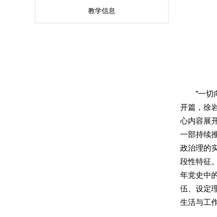
教学信息
“一
开篇，徐
心内容展
一部持续
政治理的
段性特征
年党史中
伍、设定
生活与工