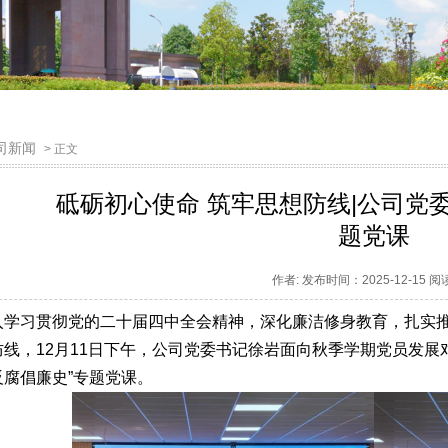
司新闻
> 正文
砥砺初心使命 筑牢思想防线|公司党
题党课
作者: 发布时间：2025-12-15 
入学习贯彻党的二十届四中全会精神，深化廉洁修身教育，扎实
防线，12月11日下午，公司党委书记徐岩面向秋季学期党员发展
反腐倡廉史”专题党课。