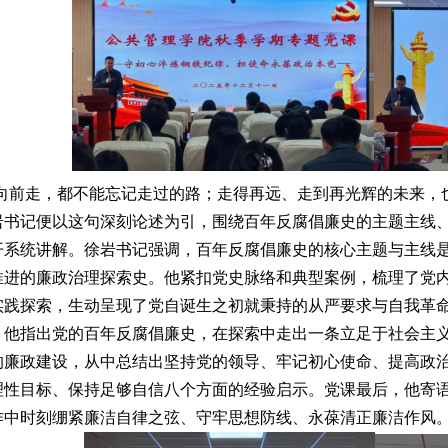
切向前走，都不能忘记走过的路；走得再远、走到再光辉的未来，
岩书记便以这句深刻论述为引，围绕百年反腐倡廉史的主题主线
开系统讲解。徐岩书记强调，百年反腐倡廉史的核心主题与主线
推进的廉政治理探索史。他紧扣党史脉络和典型案例，梳理了党
实践探索，生动呈现了党自诞生之初就秉持的从严要求与自我革
。他指出党的百年反腐倡廉史，在探索中走出一条立足于社会主
的廉政建设，从中总结出坚持党的领导、牢记初心使命、提高政
理性目标、保持足够自信八个方面的经验启示。党课最后，他寄
作中时刻绷紧廉洁自律之弦、守牢思想防线、永葆清正廉洁作风