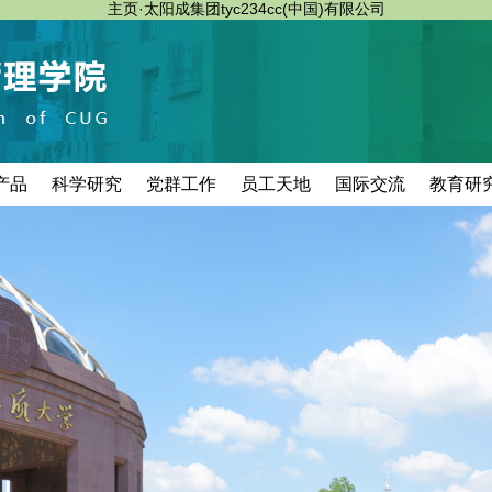
主页·太阳成集团tyc234cc(中国)有限公司
产品
科学研究
党群工作
员工天地
国际交流
教育研