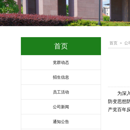
首页
公
>
首页
党群动态
招生信息
员工活动
为深
防变思想
公司新闻
产党百年
通知公告