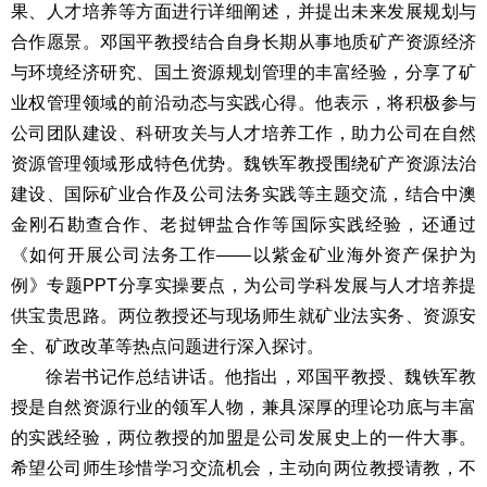
果、人才培养等方面进行详细阐述，并提出未来发展规划与
合作愿景。邓国平教授结合自身长期从事地质矿产资源经济
与环境经济研究、国土资源规划管理的丰富经验，分享了矿
业权管理领域的前沿动态与实践心得。他表示，将积极参与
公司团队建设、科研攻关与人才培养工作，助力公司在自然
资源管理领域形成特色优势。魏铁军教授围绕矿产资源法治
建设、国际矿业合作及公司法务实践等主题交流，结合中澳
金刚石勘查合作、老挝钾盐合作等国际实践经验，还通过
《如何开展公司法务工作——以紫金矿业海外资产保护为
例》专题PPT分享实操要点，为公司学科发展与人才培养提
供宝贵思路。两位教授还与现场师生就矿业法实务、资源安
全、矿政改革等热点问题进行深入探讨。
徐岩书记作总结讲话。他指出，邓国平教授、魏铁军教
授是自然资源行业的领军人物，兼具深厚的理论功底与丰富
的实践经验，两位教授的加盟是公司发展史上的一件大事。
希望公司师生珍惜学习交流机会，主动向两位教授请教，不