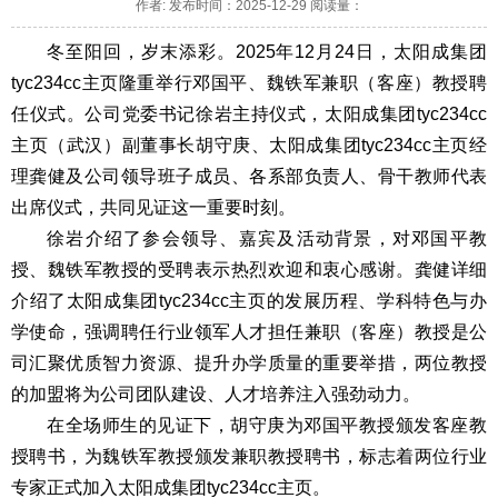
作者: 发布时间：2025-12-29 阅读量：
冬至阳回，岁末添彩。2025年12月24日，太阳成集团
tyc234cc主页隆重举行邓国平、魏铁军兼职（客座）教授聘
任仪式。公司党委书记徐岩主持仪式，太阳成集团tyc234cc
主页（武汉）副董事长胡守庚、太阳成集团tyc234cc主页经
理龚健及公司领导班子成员、各系部负责人、骨干教师代表
出席仪式，共同见证这一重要时刻。
徐岩介绍了参会领导、嘉宾及活动背景，对邓国平教
授、魏铁军教授的受聘表示热烈欢迎和衷心感谢。龚健详细
介绍了太阳成集团tyc234cc主页的发展历程、学科特色与办
学使命，强调聘任行业领军人才担任兼职（客座）教授是公
司汇聚优质智力资源、提升办学质量的重要举措，两位教授
的加盟将为公司团队建设、人才培养注入强劲动力。
在全场师生的见证下，胡守庚为邓国平教授颁发客座教
授聘书，为魏铁军教授颁发兼职教授聘书，标志着两位行业
专家正式加入太阳成集团tyc234cc主页。