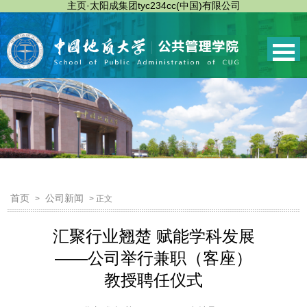
主页·太阳成集团tyc234cc(中国)有限公司
首页
公司新闻
>
> 正文
汇聚行业翘楚 赋能学科发展
——公司举行兼职（客座）
教授聘任仪式