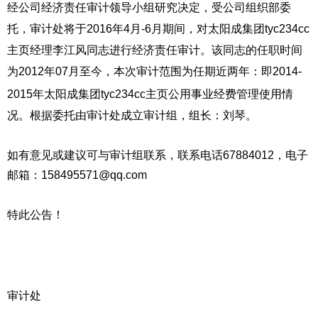
经公司经济责任审计领导小组研究决定，受公司组织部委
托，审计处将于
2016
年
4
月
-6
月期间，对太阳成集团tyc234cc
主页经理李江风同志进行经济责任审计。该同志的任职时间
为
2012
年
07
月至今，本次审计范围为任期近两年：即
2014-
2015
年太阳成集团tyc234cc主页公用事业经费管理使用情
如有意见或建议可与审计组联系，联系电话
67884012
，电子
邮箱：
158495571@qq.com
特此公告！
审计处