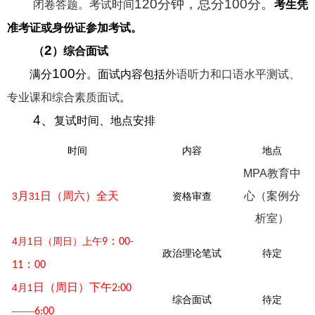
120分钟，总分100分。
闭卷答题。考试时间
考生凭
准考证
或
身份证参加考试。
2
（
）
综合面试
100
满分
分。面试内容包括
外语听力和口语水平测试
、
专业课
和综合素质面试
。
4、
复试时间、地点安排
时间
内容
地点
MPA教育中
月
日（周六）全天
心（案例分
3
31
资格审查
析室）
：
4
月
1
日（周
日
）上午
9
00-
政治理论笔试
待定
：
11
00
日（周日）下午
4
月
1
2:00
综合面试
待定
——
6:00