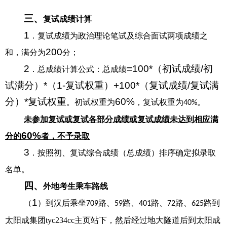
三、
复试成绩计算
1
．复试成绩为政治理论笔试
及
综合面试两项成绩之
200
和，满分为
分；
2
=100*（初试成绩/初
．
总成绩计算公式：总成绩
试满分）*（1-复试权重）+100*（复试成绩/复试满
分）*复试权重
60%
。
初试权重为
，复试权重为
。
40%
未参加复试或复试各部分成绩或复试成绩未达到相应满
60%
分的
者，不予录取
3
．按照初、复试综合成绩（总成绩）排序确定拟录取
名单。
四、
外地考生乘车路线
1
（
）到汉后乘坐
路、
路、
路、
路、
路到
709
59
401
72
625
太阳成集团tyc234cc主页站下，然后经过地大隧道后到太阳成