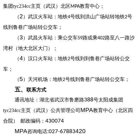
集团tyc234cc主页（武汉）北区
教育中心；
MPA
2
（
）武汉火车站：地铁
号线到洪山广场站转地铁
号
4
2
线到
鲁
巷广场站转公交车；
3
（
）武昌火车站：乘公交车
路或乘
路至八一路沙
59
402
湾村（地大北区大门）；
4
（
）汉口火车站：地铁
号线到到
鲁
巷广场站转公交
2
车；
5
（
）天河机场：地铁
号线到
鲁
巷广场站转公交车；
2
五、
联系方式
通讯地址：湖北省武汉市鲁磨路
388
号太阳成集团
MPA
tyc234cc主页（武汉）
公共管理
公司
教育中心（北区四
合院）
邮政编码：
430074
MPA
:
420
咨询电话
027-67883