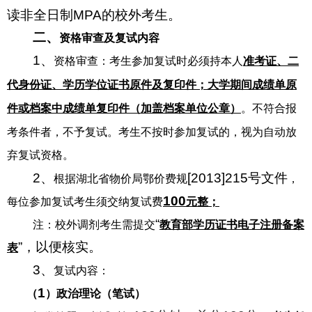
读非全日制MPA的校外考生。
二、
资格审查及复试内容
1、
资格审查：
考生
参加复试时
必须
持本人
准考证、二
代身份证
、
学历学位
证书
原件
及
复印件
；
大学期间成绩单原
件或档案中成绩单复印件（加盖档案单位公章）
。
不符合报
考条件者，不予复试。
考生不按时参加复试的，视为自动放
弃复试资格。
2、
[2013]215号文件
根据
湖北省物价局鄂价费规
，
100
每位参加复试考生须交纳复试费
元整；
“
注：校外调剂考生需提交
教育部学历证书电子注册备案
”，以便核实。
表
3、
复试内容：
1
（
）
政治理论
（
笔试
）