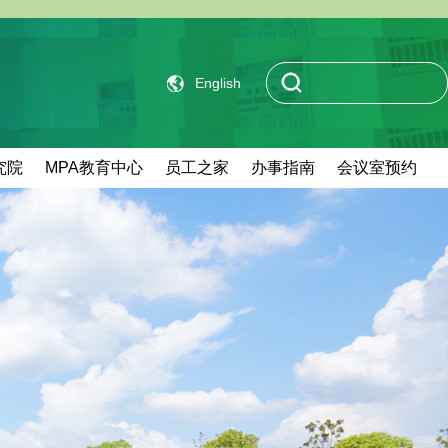
English
究院
MPA教育中心
员工之家
办事指南
会议室预约