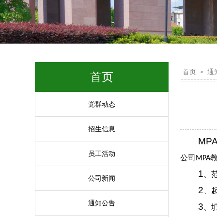
首页
通
>
首页
党群动态
招生信息
MP
员工活动
公司
MPA
1
、
公司新闻
2
、
通知公告
3
、