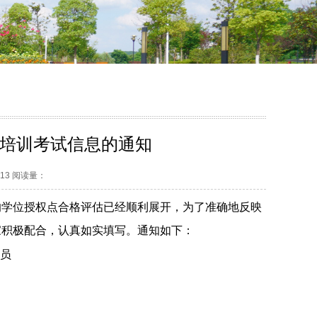
及培训考试信息的通知
-13 阅读量：
的学位授权点合格评估已经顺利展开，为了准确地反映
家积极配合，认真如实填写。通知如下：
员