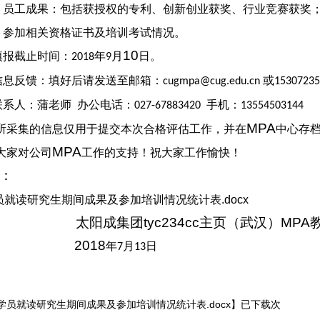
）员工成果：包括获授权的专利、创新创业获奖、行业竞赛获奖
）参加相关资格证书及培训考试情况。
10
填报截止时间：
年
月
日。
2018
9
信息反馈：填好后请发送至邮箱：
或
cugmpa@cug.edu.cn
1530723
联系人：蒲老师 办公电话：
手机：
027-67883420
13554503144
MPA
所采集的信息仅用于提交本次合格评估工作，并在
中心存
MPA
大家对公司
工作的支持！祝大家工作愉快！
表：
员就读研究生期间成果及参加培训情况统计表.docx
阳成集团tyc234cc主页（武汉）
MPA
018
年
月
日
7
13
A学员就读研究生期间成果及参加培训情况统计表.docx
】已下载
次