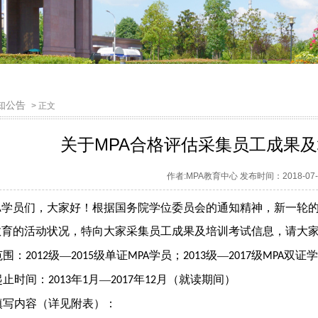
知公告
> 正文
关于MPA合格评估采集员工成果
作者:MPA教育中心 发布时间：2018-07
A
学员们，大家好！根据国务院学位委员会的通知精神，新一轮
教育的活动状况，特向大家采集员工成果及培训考试信息，请大
范围：
级—
级单证
学员；
级—
级
双证学
2012
2015
MPA
2013
2017
MPA
起止时间：
年
月—
年
月（就读期间）
2013
1
2017
12
填写内容（详见附表）：