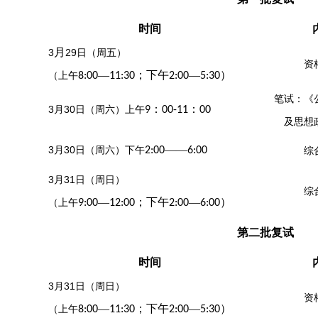
时间
月
3
29
日（周
五
）
资
—
；下午
—
）
（上午
8:00
11:30
2:00
5:30
笔试：《
：
：
3
月
30
日（周
六
）上午
9
00-11
00
及
思想
——
3
月
30
日（周
六
）下午
2:00
6:00
综
3
月
31
日（周
日
）
综
—
；下午
—
）
（上午
9:00
12:00
2:00
6:00
第
二批
复试
时间
3
月
31
日（周
日
）
资
—
；下午
—
）
（上午
8:00
11:30
2:00
5:30