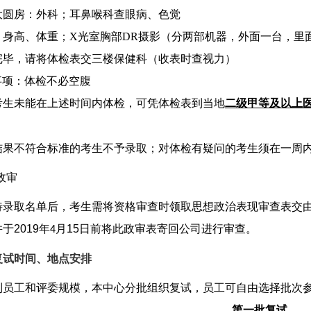
大圆房：外科；耳鼻喉科查眼病、色觉
：身高、体重；
X
光室胸部
DR
摄影（分两部机器，外面一台，里
完毕，请将体检表交三楼保健科（收表时查视力）
事项：体检不必空腹
考生未能在上述时间内体检，可凭体检表到当地
二级甲等及以上
。
结果不符合标准的考生不予录取；对体检有疑问的考生须在一周
政审
待录取名单后，考生需将资格审查时领取思想政治表现审查表交
并
于
2019
年
月
15
日
前
将
此政审表寄回公司进行审查。
4
复试时间、地点安排
到员工和评委规模，本中心分批组织复试，员工可自由选择批次
第
一批
复试