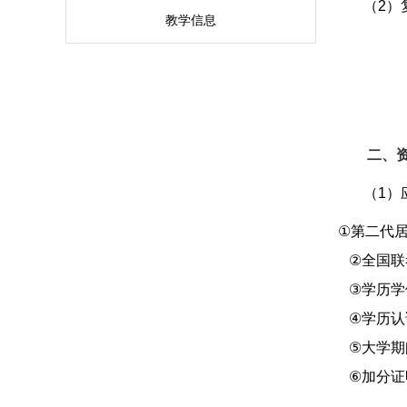
（2）
教学信息
二、
（1）
①
第二代
②
全国联
③
学历学
④
学历认
⑤
大学期
⑥
加分证