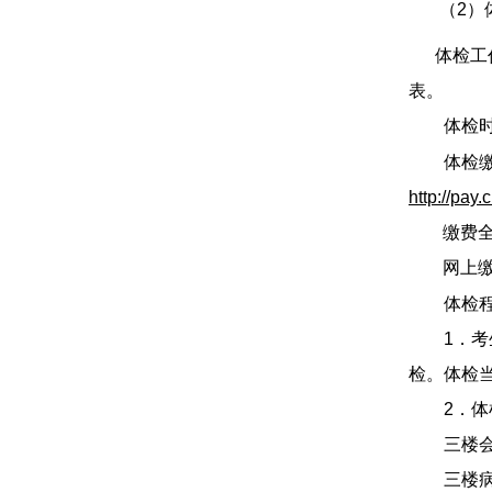
（2）
体检工
表。
体检
体检缴
http://pay.
缴费
网上
体检
1
．
考
检。体检
2
．
体
三楼
三楼