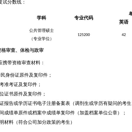
复试分数线：
学科
专业代码
英语
公共管理硕士
125200
42
（专业学位）
资格审查、体检与政审
应携带资格审查材料：
居民身份证原件及复印件；
考准考证及复印件；
位证书原件及复印件；
证报告或学历证书电子注册备案表（调剂生
或
学历有疑问
的
考生
间成绩单原件或档案中成绩单复印件（加盖档案单位公章）；
明材料（
符合公司
加分
政策
的考生）