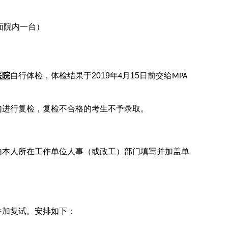
面院内一台）
医院
自行
体检，体检结果于
2019
年
月
15
日
前交给
4
MPA
内进行复检，复检不合格的考生不予录取。
由本人所
在工作单位人事（或政工）部门填写并加盖单
参加复试。安排如下：