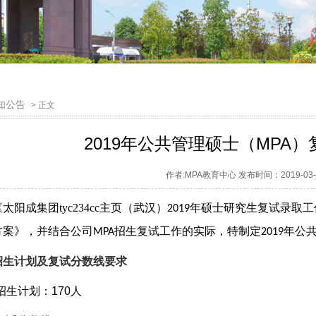
知公告
> 正文
2019年公共管理硕士（MPA
作者:MPA教育中心 发布时间：2019-03
《
太阳成集团tyc234cc主页（武汉）
年硕士研究生复试录取
工
2019
方案》，并结合公司
招生复试工作的实际，特制定
年公
MPA
2019
招生计划及复试分数线要求
招生计划：
170
人