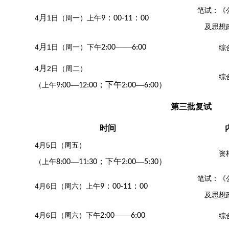
笔试：《
月
：
：
4
1
日（周
一
）上午
9
00-11
00
及
思想
月
——
4
1
日（周
一
）下午
2:00
6:00
综
月
4
2
日（周
二
）
综
—
；下午
—
）
（上午
9:00
12:00
2:00
6:00
第
三批
复试
时间
4
月
5
日（周
五
）
资
—
；下午
—
）
（上午
8:00
11:30
2:00
5:30
笔试：《
：
：
4
月
6
日（周
六
）上午
9
00-11
00
及
思想
——
4
月
6
日（周
六
）下午
2:00
6:00
综