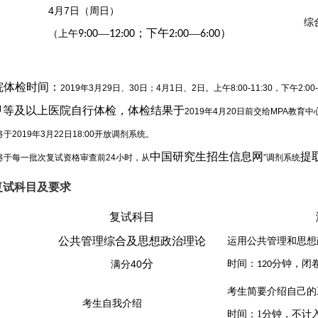
4
月
7
日（周
日
）
综
—
；下午
—
）
（上午
9:00
12:00
2:00
6:00
院
体检时间：
2019年3月29日、30日；4月1日、2日。上午8:00-11:30，下午2:00-4
甲等及以上医院自行体检，体检结果于
2019年4月20日前交给MPA教育中
将于2019年3月22日18:00开放调剂系统。
中国研究生招生信息网
提
心将于每一批次复试资格审查前24小时，从
”调剂系统
复试科目及要求
复试科目
公共管理综合
及
思想政治理论
运用公共管理
和思想
分
时间：
分钟，
闭
满分
40
120
考生简要介绍自己的
考生自我介绍
时间：
分钟，不计
1