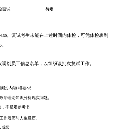
合面试
待定
。
复试考生未能在上述时间内体检，可凭体检表到
:30
。
心
取调剂员工信息名单，以组织该批次复试工作。
测试内容和要求
政治理论知识
分析现实问题。
卷，不指定参考书
工作履历与人生经历。
入成绩