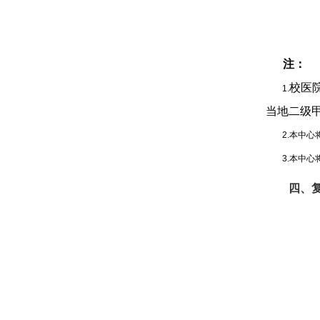
注：
校医
1.
当地二级
2.本中心
3.本中
四、