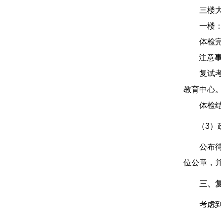
三楼
一楼
体检
注意
复试
教
育中心
体检
（3）
公布
位公章，
三、
考虑