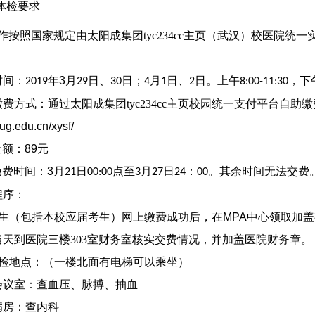
体检要求
作按照国家规定由太阳成集团tyc234cc主页（武汉）校医院统一
时间：
年
3
月
日、
日；
月
日、
日。上午
，下
2019
29
30
4
1
2
8:00-11:30
费方式：通过太阳成集团tyc234cc主页校园统一支付平台自助缴
cug.edu.cn/xysf/
全额：
89
元
缴费时间：
3
月
日
点至
月
日
：
。其余时间无法交费
21
00:00
3
27
24
00
程序：
生（包括本校应届考生）网上缴费成功后
，
在
MPA
中心
领取加盖
当天到医院三楼
303
室财务室核实交费情况，并加盖医院财务章。
检地点：（一楼北面有电梯可以乘坐）
会议室：查血压、脉搏、抽血
病房：查内科