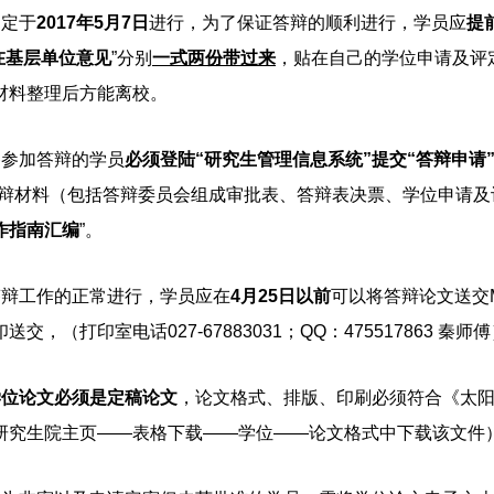
间定于
2017年5月7日
进行，为了保证答辩的顺利进行，学员应
提
在基层单位意见
”分别
一式两份带过来
，贴在自己的学位申请及评
材料整理后方能离校。
备参加答辩的学员
必须登陆
“研究生管理信息系统”提交“答辩申请
答辩材料（包括答辩委员会组成审批表、答辩表决票、学位申请及
作指南汇编
”。
答辩工作的正常进行，学员应在
4月25日以前
可以将答辩论文送交
送交，（打印室电话027-67883031；QQ：475517863 
学位论文必须是定稿论文
，论文格式、排版、印刷必须符合《太阳成
研究生院主页
——表格下载——学位——论文格式中下载该文件