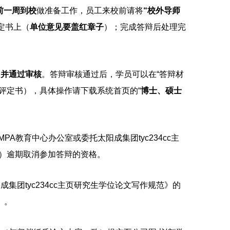
前一周到校
做准备工作，员工来校前请将
“校外导师
定书上（
单位意见要盖红章子
）
；
完成答辩后处理完
”并通过审核
。答辩审核通过后，学员可以在
“答辩材
评定书），具体操作请下载系统首页的“
博士、硕士
MPA教育中心办公室或委托太阳成集团tyc234cc主
秦师傅）逾期取消参加答辩的资格。
集团tyc234cc主页研究生学位论文写作规范》的
）。