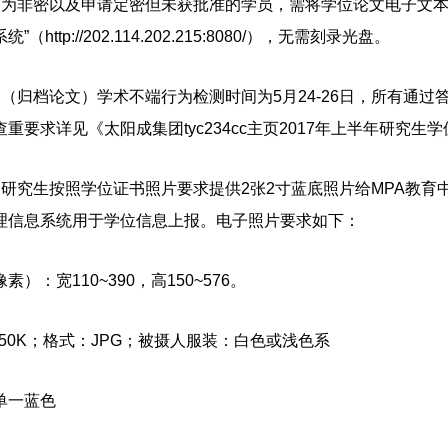
文为非密以及申请定密但未获批准的学员，需将学位论文电子文
（http://202.114.202.215:8080/），无需刻录光盘。
文（归档论文）学术不端行为检测时间为
5月24-26日，所有通
重要求详见《太阳成集团tyc234cc主页
2017年上半年研究生
制研究生按照学位证书照片要求提供
2张2寸蓝底照片给MPA教
理信息系统用于学位信息上报。电子照片要求
如下：
像素）：宽
110~390，高150~576
。
~150K；格式：JPG；被摄人服装：白色或浅色系
单一蓝色