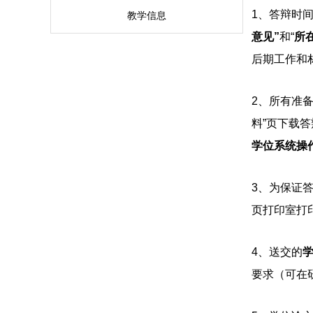
1、
答辩时
教学信息
意见”
和
“
所
后期工作和
2、
所有准
料”页下载
学位系统操
3、
为保证
页打印室打印
4、
送交的
要求（可在