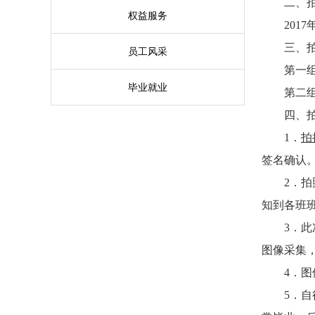
二、
权益服务
2017
三、
员工风采
第一
毕业就业
第二
四、
1
．
拍
签名确认
2
．拍
知到各班
3
．此
图像采集
4
．图
5
．自