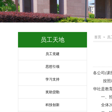
首页
员
>
员工天地
员工党建
思想引领
各公司
(
课
学习支持
按照
华社是教
奖助贷勤
一、
科技创新
全体
2