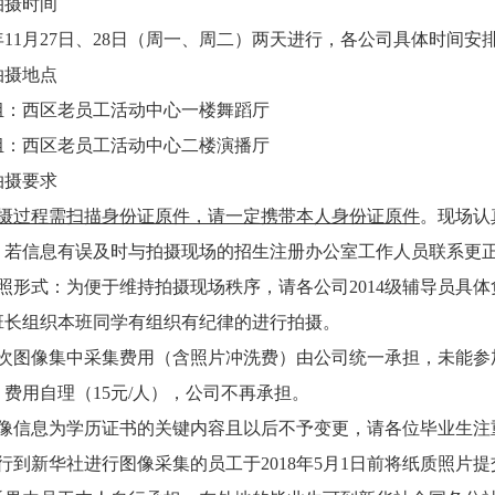
拍摄时间
年
11
月
27
日、
28
日（周一、周二）两天进行，各公司具体时间安
拍摄地点
组：西区老员工活动中心一楼舞蹈厅
组：西区老员工活动中心二楼演播厅
拍摄要求
摄过程需扫描身份证原件，请一定携带本人身份证原件
。现场认
。若信息有误及时与拍摄现场的招生注册办公室工作人员联系更
照形式：为便于维持拍摄现场秩序，请各公司
2014
级辅导员具体
班长组织本班同学有组织有纪律的进行拍摄。
次图像集中采集费用（含照片冲洗费）由公司统一承担，未能参
，费用自理（
15
元
/
人），公司不再承担。
像信息为学历证书的关键内容且以后不予变更，请各位毕业生注
行到新华社进行图像采集的员工于
2018
年
5
月
1
日前将纸质照片提