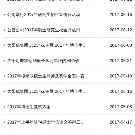
公司举行2017年研究生招生宣传日活动
2017-06-16
公管公司2017年硕士研究生校园开放日活动通知
2017-06-12
太阳成集团tyc234cc主页 2017 年博士生复试成绩、拟录取名单公示（第二批）
2017-06-08
关于对即将达到最长学习年限的MPA硕士研究生的提醒通知
2017-05-31
2017年拟录取硕士生导师及奖学金安排表
2017-05-18
太阳成集团tyc234cc主页 2017 年博士生复试成绩、拟录取名单公示
2017-05-16
2017年博士生复试方案
2017-05-08
2017年上半年MPA硕士学位论文答辩工作的通知
2017-04-17